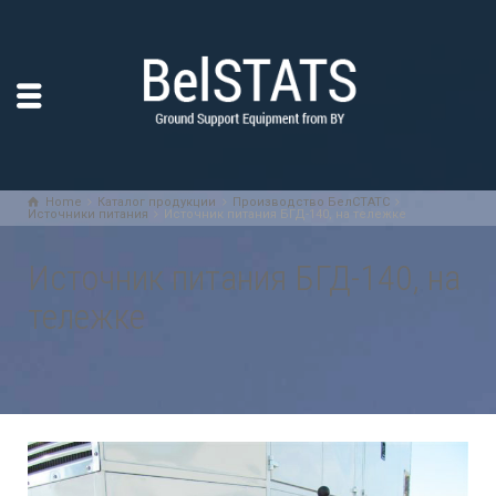
Home
Каталог продукции
Производство БелСТАТС
Источники питания
Источник питания БГД-140, на тележке
Источник питания БГД-140, на
тележке