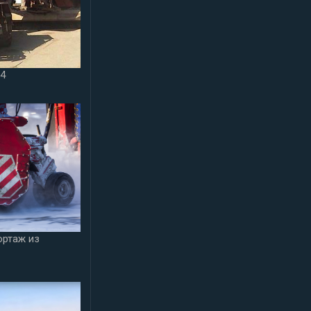
24
ортаж из