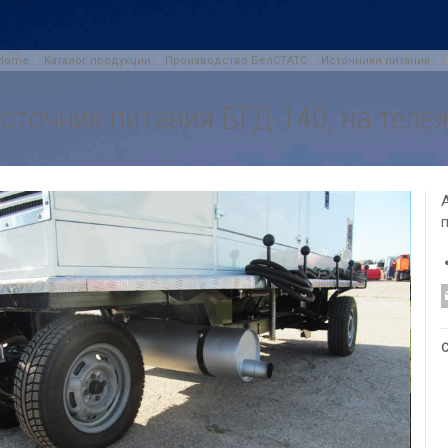
Home
Каталог продукции
Производство БелСТАТС
Источники питания
сточник питания БГД-140, на теле
C