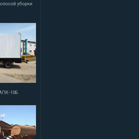
олосой уборки
АПК-10Б