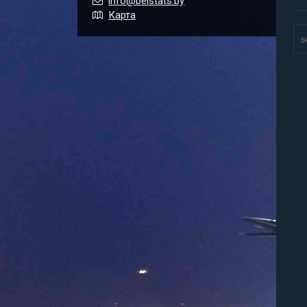
info@belstats.by
Карта