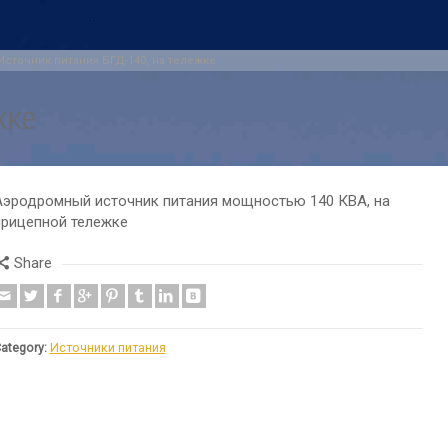
Источник питания БГД-140, на тележке
жке
Аэродромный источник питания мощностью 140 КВА, на
прицепной тележке
Share
ategory:
Источники питания