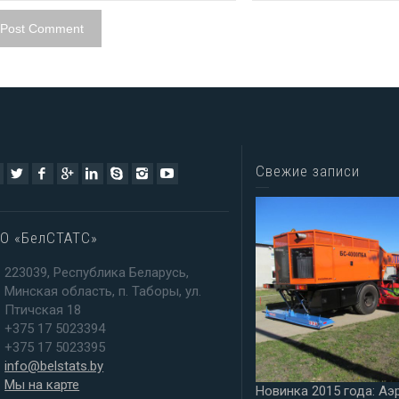
Свежие записи
О «БелСТАТС»
223039, Республика Беларусь,
Минская область, п. Таборы, ул.
Птичская 18
+375 17 5023394
+375 17 5023395
info@belstats.by
Мы на карте
Новинка 2015 года: А